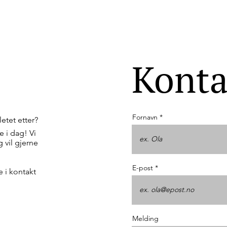
Konta
Fornavn
letet etter?
e i dag! Vi
g vil gjerne
E-post
 i kontakt
Melding